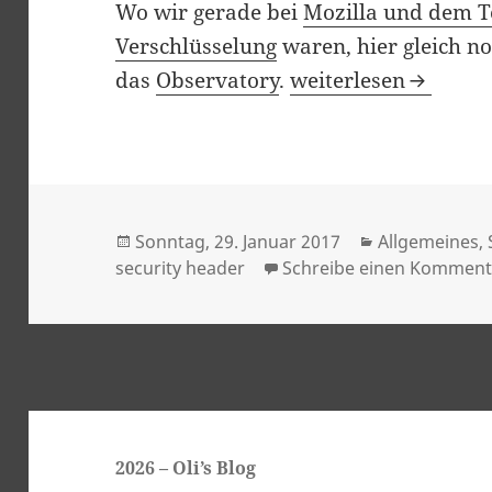
Wo wir gerade bei
Mozilla und dem T
Verschlüsselung
waren, hier gleich no
Mozilla Observator
das
Observatory
.
weiterlesen
Veröffentlicht
Kategorien
Sonntag, 29. Januar 2017
Allgemeines
,
am
security header
Schreibe einen Komment
2026
– Oli’s Blog