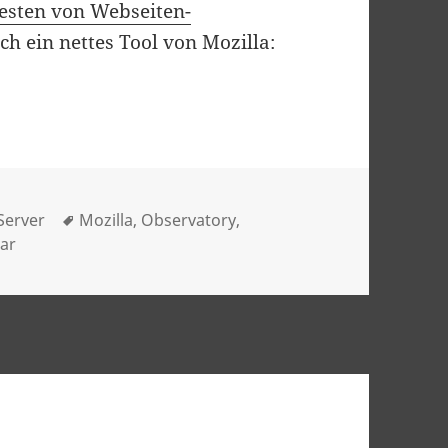
esten von Webseiten-
ch ein nettes Tool von Mozilla:
y
Schlagwörter
Server
Mozilla
,
Observatory
,
zu Mozilla Observatory
ar