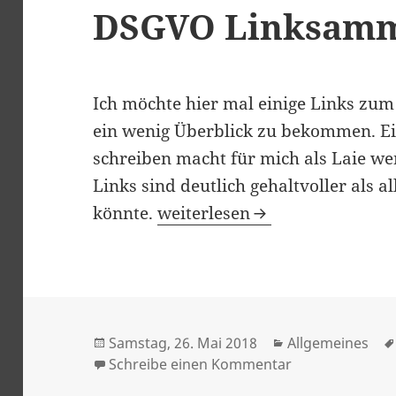
DSGVO Linksam
Ich möchte hier mal einige Links 
ein wenig Überblick zu bekommen. Ei
schreiben macht für mich als Laie wen
Links sind deutlich gehaltvoller als 
DSGVO Linksammlung
könnte.
weiterlesen
Veröffentlicht
Kategorien
Samstag, 26. Mai 2018
Allgemeines
am
zu DSGVO Lin
Schreibe einen Kommentar