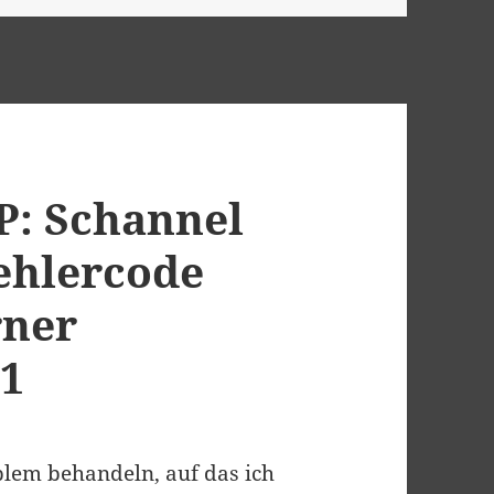
P: Schannel
Fehlercode
rner
01
blem behandeln, auf das ich