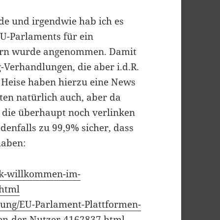
nde und irgendwie hab ich es
EU-Parlaments für ein
tern wurde angenommen. Damit
g-Verhandlungen, die aber i.d.R.
 Heise haben hierzu eine News
ten natürlich auch, aber da
 die überhaupt noch verlinken
edenfalls zu 99,9% sicher, dass
haben:
ik-willkommen-im-
.html
dung/EU-Parlament-Plattformen-
en-der-Nutzer-4162837.html