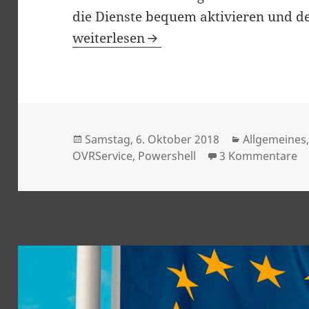
die Dienste bequem aktivieren und d
Oculus Dienste (OVRService) bequem 
weiterlesen
Veröffentlicht
Kategorien
Samstag, 6. Oktober 2018
Allgemeines
am
zu
OVRService
,
Powershell
3 Kommentare