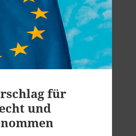
rschlag für
echt und
genommen