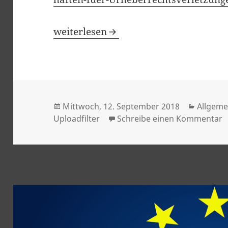
EU-Parlament: Vorschlag für Leistun
weiterlesen
Veröffentlicht
Kategor
Mittwoch, 12. September 2018
Allgeme
am
z
Uploadfilter
Schreibe einen Kommentar