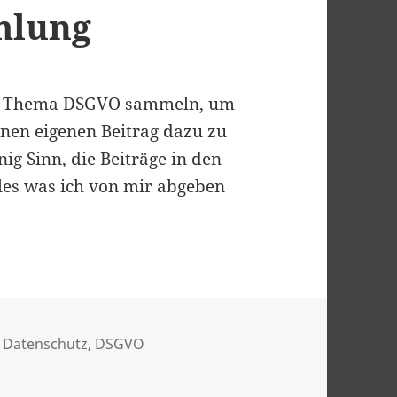
mlung
zum Thema DSGVO sammeln, um
nen eigenen Beitrag dazu zu
ig Sinn, die Beiträge in den
alles was ich von mir abgeben
Schlagwörter
Datenschutz
,
DSGVO
ksammlung